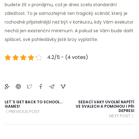
budete žít v pronájmu, což je dnes zcela standardní
záležitost. To je samozřejmě ten tragický scénář, který je
rozhodně přijatelnější než být v konkurzu, kdy Vám exekutor
nechá jen existenční minimum. A pokud se Vám bude dařit
splácet, své pohledávky jistě brzy vyplatíte.
4.2/5 - (4 votes)
LET´S GET BACK TO SCHOOL…
SEDACÍ VAKY UVOLNÍ NAPĚTÍ
GAMES!
VE SVALECH A POMOHOU I PŘI
DEPRESI
PREVIOUS POST
NEXT POST