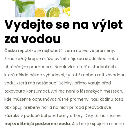
Vydejte se na výlet
za vodou
Česká republika je nejbohatší zemí na léčivé prameny.
Snad každý kraj se může pyšnit nějakou studánkou nebo
chráněným pramenem. Nemluvíme teď o studánkách,
které někdo někde vybudoval, ty totiž mohou mít závadnou
vodu, která má nežádoucí účinky.
, přímo varuje před
takovouto konzumací. Ani řeč není o lázeňských městech,
kde můžeme ochutnávat různé prameny. Naši kotlinu totiž
obklopují hřebeny hor a na nich příroda předvádí své
zázraky v podobě bohaté fauny a flóry. Díky tomu máme
nejkvalitnější podzemní vodu
. A s tím je spojeno mnoho