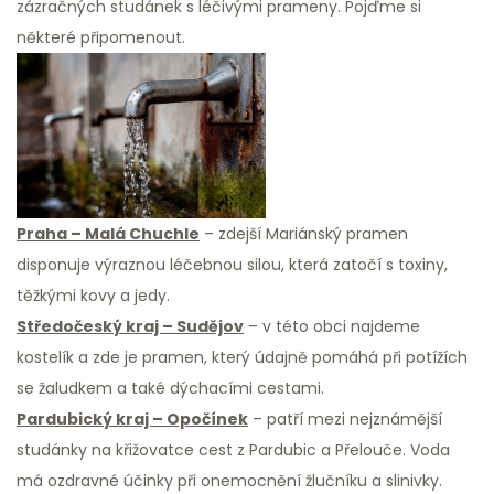
zázračných studánek s léčivými prameny. Pojďme si
některé připomenout.
Praha – Malá Chuchle
– zdejší Mariánský pramen
disponuje výraznou léčebnou silou, která zatočí s toxiny,
těžkými kovy a jedy.
Středočeský kraj – Sudějov
– v této obci najdeme
kostelík a zde je pramen, který údajně pomáhá při potížích
se žaludkem a také dýchacími cestami.
Pardubický kraj – Opočínek
– patří mezi nejznámější
studánky na křižovatce cest z Pardubic a Přelouče. Voda
má ozdravné účinky při onemocnění žlučníku a slinivky.