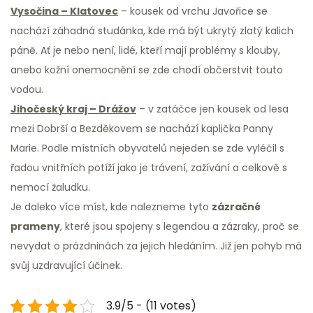
Vysočina – Klatovec
– kousek od vrchu Javořice se
nachází záhadná studánka, kde má být ukrytý zlatý kalich
páně. Ať je nebo není, lidé, kteří mají problémy s klouby,
anebo kožní onemocnění se zde chodí občerstvit touto
vodou.
Jihočeský kraj – Drážov
– v zatáčce jen kousek od lesa
mezi Dobrší a Bezděkovem se nachází kaplička Panny
Marie. Podle místních obyvatelů nejeden se zde vyléčil s
řadou vnitřních potíží jako je trávení, zažívání a celkově s
nemocí žaludku.
Je daleko více míst, kde nalezneme tyto
zázračné
prameny
, které jsou spojeny s legendou a zázraky, proč se
nevydat o prázdninách za jejich hledáním. Již jen pohyb má
svůj uzdravující účinek.
3.9/5 - (11 votes)