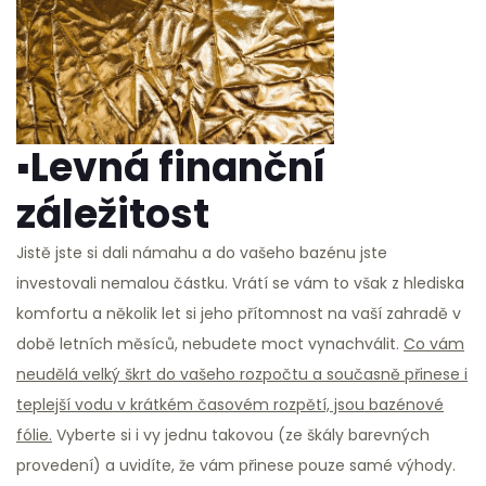
▪Levná finanční
záležitost
Jistě jste si dali námahu a do vašeho bazénu jste
investovali nemalou částku. Vrátí se vám to však z hlediska
komfortu a několik let si jeho přítomnost na vaší zahradě v
době letních měsíců, nebudete moct vynachválit.
Co vám
neudělá velký škrt do vašeho rozpočtu a současně přinese i
teplejší vodu v krátkém časovém rozpětí, jsou bazénové
fólie.
Vyberte si i vy jednu takovou (ze škály barevných
provedení) a uvidíte, že vám přinese pouze samé výhody.