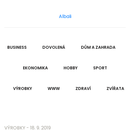
Albali
BUSINESS
DOVOLENÁ
DŮM A ZAHRADA
EKONOMIKA
HOBBY
SPORT
VÝROBKY
WWW
ZDRAVÍ
ZVÍŘATA
VÝROBKY
- 18. 9. 2019