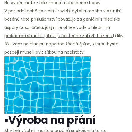
Na výběr máte z bílé, modré nebo černé barvy.
V poslední době se s nimi roztrhl pytel a mnoho vlastníků
bazénů toto příslušenství považuje za geniální z hlediska
úspory času, účelu, jakým je ohřev vody a hledí i na
praktickou stránku, jakou je částečné zakrytí bazénu.
I díky
fólii vám na hladinu nepadne žádná špína, kterou byste
později museli lovit síťkou na nečistoty.
▪Výroba na přání
Aby byli všichni majitelé bazénů spokojeni a tento