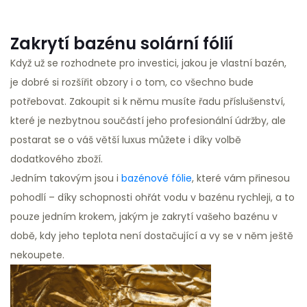
Zakrytí bazénu solární fólií
Když už se rozhodnete pro investici, jakou je vlastní bazén,
je dobré si rozšířit obzory i o tom, co všechno bude
potřebovat. Zakoupit si k němu musíte řadu příslušenství,
které je nezbytnou součástí jeho profesionální údržby, ale
postarat se o váš větší luxus můžete i díky volbě
dodatkového zboží.
Jedním takovým jsou i
bazénové fólie
, které vám přinesou
pohodlí – díky schopnosti ohřát vodu v bazénu rychleji, a to
pouze jedním krokem, jakým je zakrytí vašeho bazénu v
době, kdy jeho teplota není dostačující a vy se v něm ještě
nekoupete.