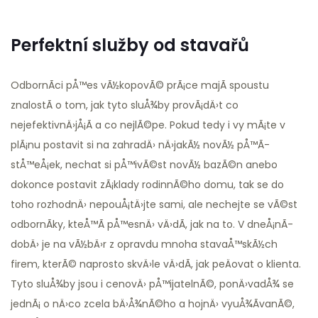
Perfektní služby od stavařů
OdbornÃ­ci pÅ™es
vÃ½kopovÃ© prÃ¡ce
majÃ­ spoustu
znalostÃ­ o tom, jak tyto sluÅ¾by provÃ¡dÄ›t co
nejefektivnÄ›jÅ¡Ã­ a co nejlÃ©pe. Pokud tedy i vy mÃ¡te v
plÃ¡nu postavit si na zahradÄ› nÄ›jakÃ½ novÃ½ pÅ™Ã­
stÅ™eÅ¡ek, nechat si pÅ™ivÃ©st novÃ½ bazÃ©n anebo
dokonce postavit zÃ¡klady rodinnÃ©ho domu, tak se do
toho rozhodnÄ› nepouÅ¡tÄ›jte sami, ale nechejte se vÃ©st
odbornÃ­ky, kteÅ™Ã­ pÅ™esnÄ› vÄ›dÃ­, jak na to. V dneÅ¡nÃ­
dobÄ› je na vÃ½bÄ›r z opravdu mnoha stavaÅ™skÃ½ch
firem, kterÃ© naprosto skvÄ›le vÄ›dÃ­, jak peÄovat o klienta.
Tyto sluÅ¾by jsou i cenovÄ› pÅ™ijatelnÃ©, ponÄ›vadÅ¾ se
jednÃ¡ o nÄ›co zcela bÄ›Å¾nÃ©ho a hojnÄ› vyuÅ¾Ã­vanÃ©,