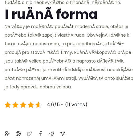
tudÃ­Å¾ o nic neobvyklÃ©ho a finanÄnÄ› nÃ¡roÄnÃ©ho.
I ruÄnÃ­ forma
Ne vÅ¾dy je moÅ¾nÃ© pouÅ¾Ã­t modernÃ­ stroje, obÄas je
potÅ™eba takÃ© zapojit vlastnÃ­ ruce. ObyÄejnÃ­ lidÃ© se k
tomu avÅ¡ak nedostanou, to pouze odbornÃ­ci, kteÅ™Ã­
pracujÃ­ pro stavaÅ™skÃ© firmy. RuÄnÃ­ vÃ½kopovÃ© prÃ¡ce
jsou takÃ© velice potÅ™ebnÃ© a naprosto dÅ¯leÅ¾itÃ©,
protoÅ¾e pÅ™eci jen kvalitnÃ­ lidskÃ¡ snaÅ¾ivost nedokÃ¡Å¾e
bÃ½t nahrazenÃ¡ umÄ›lÃ½mi stroji. VyuÅ¾itÃ­ tÄ›chto sluÅ¾eb
je tedy opravdu dobrou volbou.
4.6/5 - (11 votes)