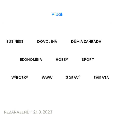
Albali
BUSINESS
DOVOLENÁ
DŮM A ZAHRADA
EKONOMIKA
HOBBY
SPORT
VÝROBKY
WWW
ZDRAVÍ
ZVÍŘATA
NEZAŘAZENÉ - 21. 3. 2023