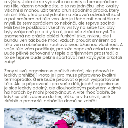
a výlety. Jakmile se vybavíte na cesty s termoprádlem
na těle, rázem ohodnotíte, a to na jedničku, jeho kvality.
Všichni si mohou užít tento druh spodního prádla, který
chrání tělo před prostydnutím a zároveň odvádí vlhkost
a pot směrem od těla ven. Jen je třeba mít neustále na
mysli, že termoprádlem to nekončí, ale teprve začíná!
Měli byste poskládat všechny vrstvy na sebe tak, aby
byly vzájemně p r o d y š n é, jinak vše ztrácí smysl. To
znamená na prádlo obléci funkční triko, mikinu, ale i
bundu. Jen tak bude moci vzduch proudit směrem od
těla ven a oblečení si zachová svou úžasnou vlastnost. A
vaše tělo vám poděkuje, protože nepozná chlad a zimu.
Bude pěkně schované v teple a příjemném prostředí, a
to se teprve bude pěkně sportovat než kdybyste drkotali
zuby!
Ženy si svůj organismus pečlivě chrání, ale pánové to
leckdy přehlížejí. Proto je i pro muže připraveno kvalitní
termoprádlo, které bude pečovat o jejich vysportované
tělo. Ale je připravené i pro vaše děti, jejichž organismus
je sice leckdy odolný, ale dlouhodobým pobytem v zimě
na horách by mohl prostydnout. A víte moc dobře, že
když se děti zaberou do her, těžko je v tu chvíli, celé
zkřehlé a promrzlé, odháníte domů se zahřát.