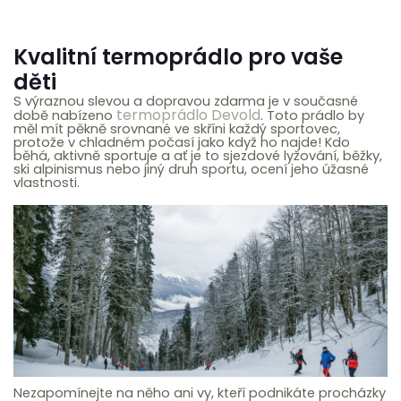
Kvalitní termoprádlo pro vaše
děti
S výraznou slevou a dopravou zdarma je v současné
termoprádlo Devold
době nabízeno
. Toto prádlo by
měl mít pěkně srovnané ve skříni každý sportovec,
protože v chladném počasí jako když ho najde! Kdo
běhá, aktivně sportuje a ať je to sjezdové lyžování, běžky,
ski alpinismus nebo jiný druh sportu, ocení jeho úžasné
vlastnosti.
Nezapomínejte na něho ani vy, kteří podnikáte procházky