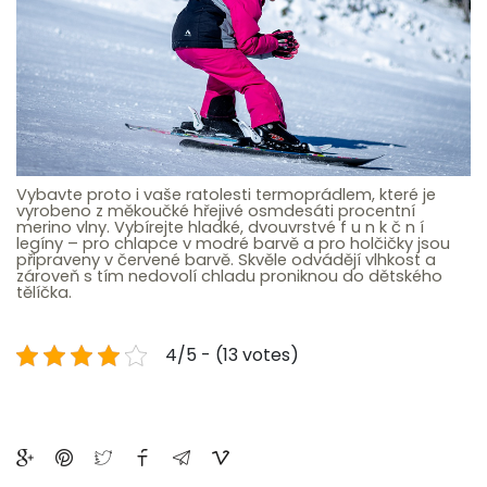
Vybavte proto i vaše ratolesti termoprádlem, které je
vyrobeno z měkoučké hřejivé osmdesáti procentní
merino vlny. Vybírejte hladké, dvouvrstvé f u n k č n í
legíny – pro chlapce v modré barvě a pro holčičky jsou
připraveny v červené barvě. Skvěle odvádějí vlhkost a
zároveň s tím nedovolí chladu proniknou do dětského
tělíčka.
4/5 - (13 votes)