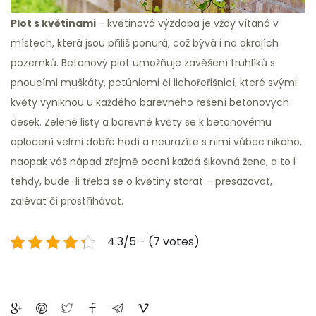
Plot s květinami
– květinová výzdoba je vždy vítaná v
místech, která jsou příliš ponurá, což bývá i na okrajích
pozemků. Betonový plot umožňuje zavěšení truhlíků s
pnoucími muškáty, petúniemi či lichořeřišnicí, které svými
květy vyniknou u každého barevného řešení betonových
desek. Zelené listy a barevné květy se k betonovému
oplocení velmi dobře hodí a neurazíte s nimi vůbec nikoho,
naopak váš nápad zřejmě ocení každá šikovná žena, a to i
tehdy, bude-li třeba se o květiny starat – přesazovat,
zalévat či prostříhávat.
4.3/5 - (7 votes)