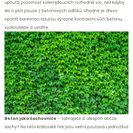
upoutá pozornost kolemjdoucích rozhodně víc, než kdyby
šlo o plot pouze z betonových odlitků. Vhodné je dřevo
opatřit barevnou lazurou výrazně kontrastní vůči betonu,
vyzkoušejte a uvidíte.
Beton jako šachovnice
– zahrajete si alespoň občas
šachy? Na této královské hře jsou velmi poutavá i jednotlivá