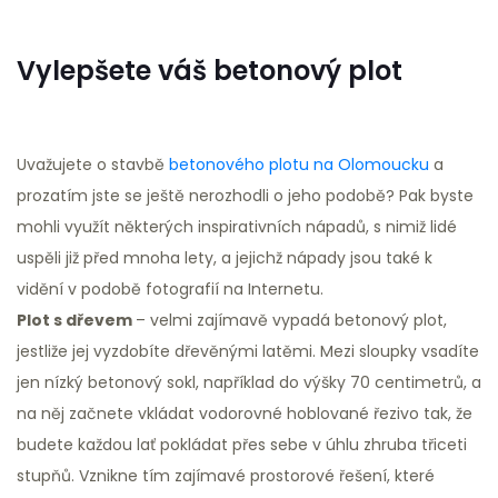
Vylepšete váš betonový plot
Uvažujete o stavbě
betonového plotu na Olomoucku
a
prozatím jste se ještě nerozhodli o jeho podobě? Pak byste
mohli využít některých inspirativních nápadů, s nimiž lidé
uspěli již před mnoha lety, a jejichž nápady jsou také k
vidění v podobě fotografií na Internetu.
Plot s dřevem
– velmi zajímavě vypadá betonový plot,
jestliže jej vyzdobíte dřevěnými latěmi. Mezi sloupky vsadíte
jen nízký betonový sokl, například do výšky 70 centimetrů, a
na něj začnete vkládat vodorovné hoblované řezivo tak, že
budete každou lať pokládat přes sebe v úhlu zhruba třiceti
stupňů. Vznikne tím zajímavé prostorové řešení, které