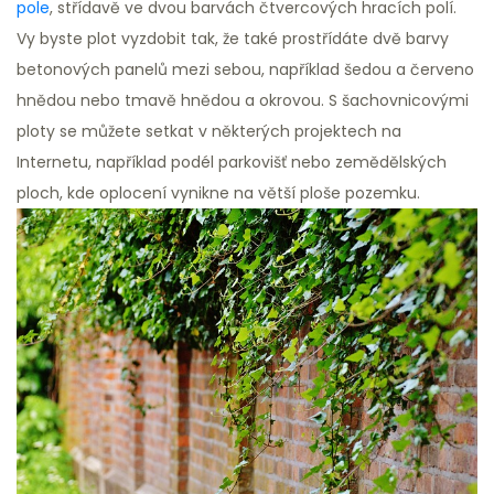
pole
, střídavě ve dvou barvách čtvercových hracích polí.
Vy byste plot vyzdobit tak, že také prostřídáte dvě barvy
betonových panelů mezi sebou, například šedou a červeno
hnědou nebo tmavě hnědou a okrovou. S šachovnicovými
ploty se můžete setkat v některých projektech na
Internetu, například podél parkovišť nebo zemědělských
ploch, kde oplocení vynikne na větší ploše pozemku.