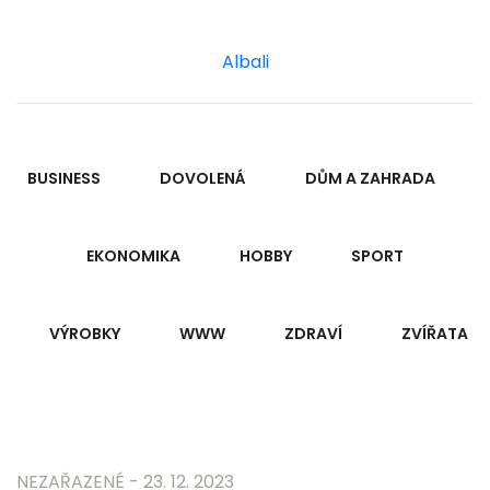
Albali
BUSINESS
DOVOLENÁ
DŮM A ZAHRADA
EKONOMIKA
HOBBY
SPORT
VÝROBKY
WWW
ZDRAVÍ
ZVÍŘATA
NEZAŘAZENÉ - 23. 12. 2023