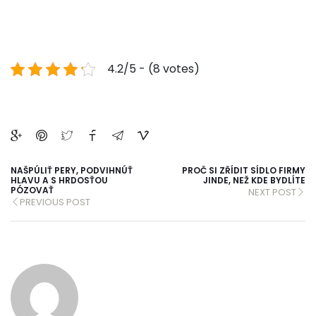
4.2/5 - (8 votes)
NAŠPÚLIŤ PERY, PODVIHNÚŤ
PROČ SI ZŘÍDIT SÍDLO FIRMY
HLAVU A S HRDOSŤOU
JINDE, NEŽ KDE BYDLÍTE
PÓZOVAŤ
NEXT POST
PREVIOUS POST