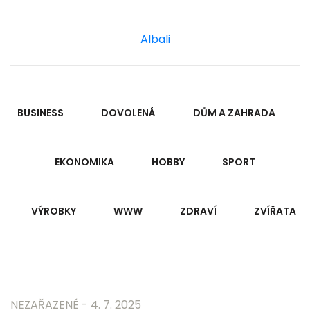
Albali
BUSINESS
DOVOLENÁ
DŮM A ZAHRADA
EKONOMIKA
HOBBY
SPORT
VÝROBKY
WWW
ZDRAVÍ
ZVÍŘATA
NEZAŘAZENÉ - 4. 7. 2025