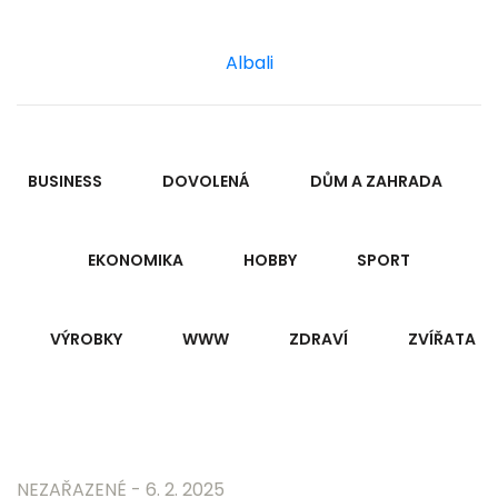
Albali
BUSINESS
DOVOLENÁ
DŮM A ZAHRADA
EKONOMIKA
HOBBY
SPORT
VÝROBKY
WWW
ZDRAVÍ
ZVÍŘATA
NEZAŘAZENÉ - 6. 2. 2025